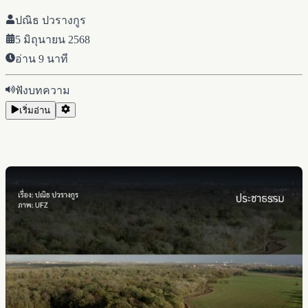
ปณิธ ปวรางกูร
5 มิถุนายน 2568
อ่าน
9
นาที
ฟังบทความ
เริ่มอ่าน