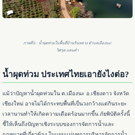
ภาพที่ 6 : น้ำผุดท่วมในพื้นที่บ้านรินหลวง ตำบลเมืองนะ/
วิศรุต แสนคำ
น้ำผุดท่วม ประเทศไทยเอายังไงต่อ?
แม้ว่าปัญหาน้ำผุดท่วมใน ต.เมืองนะ อ.เชียงดาว จังหวัด
เชียงใหม่ อาจไม่ได้กระทบพื้นที่เป็นวงกว้างแต่กินระยะ
เวลานานทำให้เกิดความเดือดร้อนมากขึ้น ภัยพิบัติครั้งนี้
ชี้ให้เห็นถึงปัญหาเชิงระบบของการจัดการน้ำและ
กฎหมายที่เกี่ยวข้อง ในแผนแม่บทการบริหารจัดการน้ำ