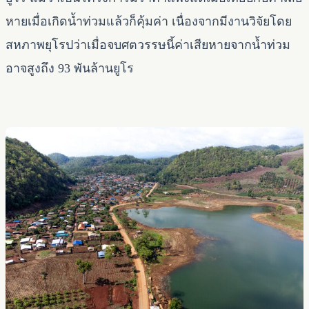
หายเมื่อเกิดน้ำท่วมแล้วก็คุ้มค่า เนื่องจากมีงานวิจัยโดย
สหภาพยุโรปว่าเมื่อจบศตวรรษนี้ค่าเสียหายจากน้ำท่วม
อาจสูงถึง 93 พันล้านยูโร