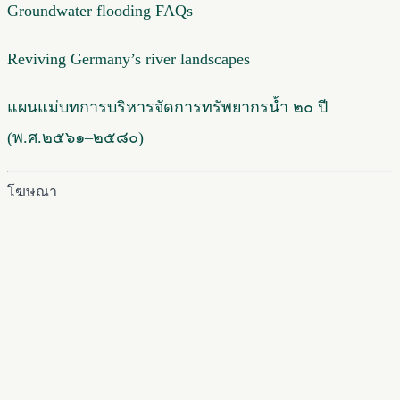
Groundwater flooding FAQs
Reviving Germany’s river landscapes
แผนแม่บทการบริหารจัดการทรัพยากรน้ำ ๒๐ ปี
(พ.ศ.๒๕๖๑–๒๕๘๐)
โฆษณา