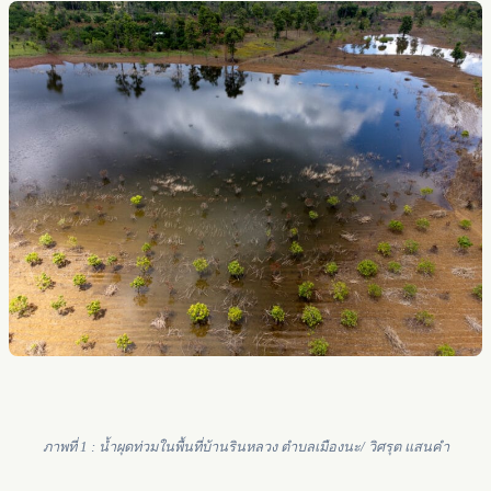
ภาพที่ 1 : น้ำผุดท่วมในพื้นที่บ้านรินหลวง ตำบลเมืองนะ/ วิศรุต แสนคำ