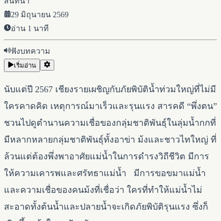
สนทนา
29 มิถุนายน 2569
อ่าน
1
นาที
ฟังบทความ
เริ่มอ่าน
นับแต่ปี 2567 เชียงรายเผชิญกับภัยพิบัติน้ำท่วมใหญ่ที่ไม่มี
ใครคาดคิด เหตุการณ์มาเร็วและรุนแรง สารคดี “พึ่งตน”
ชวนไปดูตำนานความเชื่อของกลุ่มชาติพันธุ์ในลุ่มน้ำกกที่
มีหลากหลายกลุ่มชาติพันธุ์ทั้งอาข่า ม้งและชาวไทใหญ่ ที่
ล้วนแต่ต้องพึ่งพาอาศัยแม่น้ำในการดำรงวิถีชีวิต มีการ
ให้ความเคารพและศรัทธาแม่น้ำ มีการขอขมาแม่น้ำ
และความเชื่อของคนม้งที่เชื่อว่า ใครที่ทำให้แม่น้ำไม่
สะอาดทั้งต้นน้ำและปลายน้ำจะเกิดภัยพิบัติรุนแรง ซึ่งก็