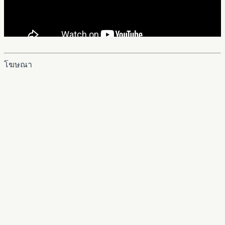
โฆษณา